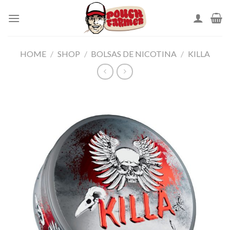
Skip
to
content
HOME
/
SHOP
/
BOLSAS DE NICOTINA
/
KILLA