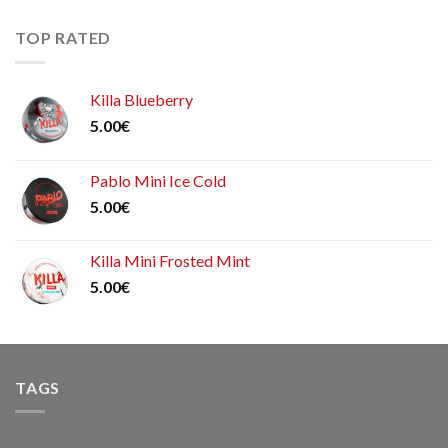
TOP RATED
Killa Blueberry
5.00
€
Pablo Mini Ice Cold
5.00
€
Killa Mini Frosted Mint
5.00
€
TAGS