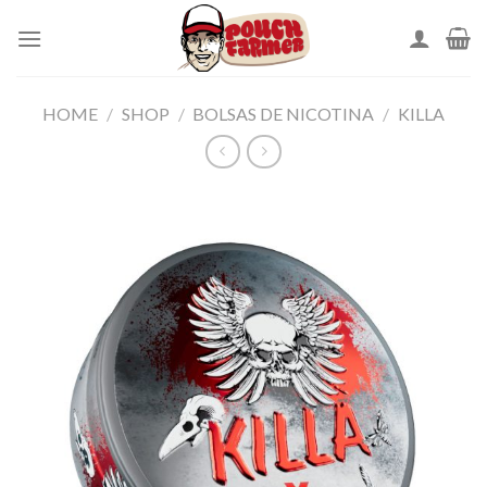
Skip
to
content
HOME
/
SHOP
/
BOLSAS DE NICOTINA
/
KILLA