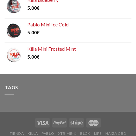
5.00
€
Pablo Mini Ice Cold
5.00
€
Killa Mini Frosted Mint
5.00
€
TAGS
TIENDA
KILLA
PABLO
XTRIME-X
BLCK
LIPS
HAIZA CBD