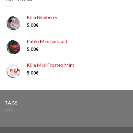
Killa Blueberry
5.00
€
Pablo Mini Ice Cold
5.00
€
Killa Mini Frosted Mint
5.00
€
TAGS